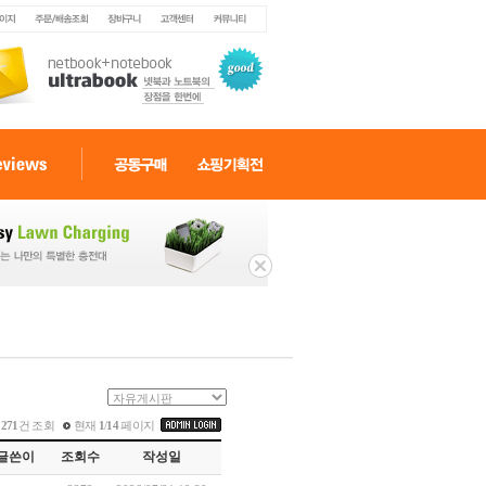
체
271
건 조회
현재
1
/
14
페이지
글쓴이
조회수
작성일